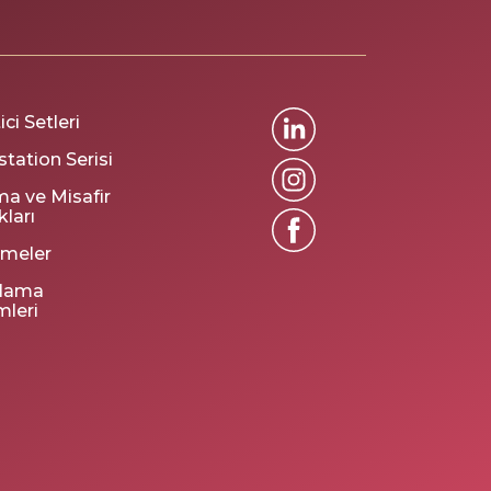
ci Setleri
tation Serisi
ma ve Misafir
kları
emeler
lama
mleri