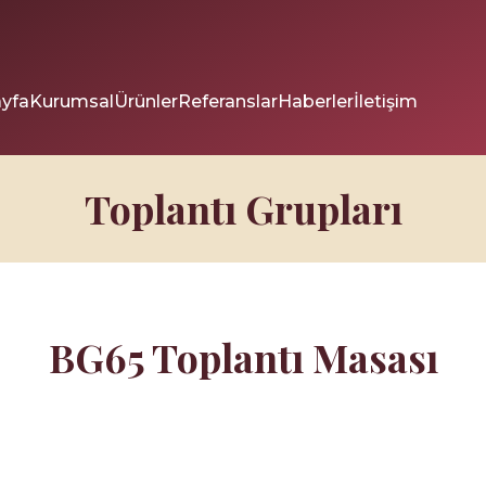
yfa
Kurumsal
Ürünler
Referanslar
Haberler
İletişim
Toplantı Grupları
BG65 Toplantı Masası