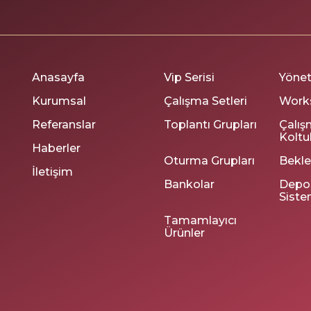
Anasayfa
Vip Serisi
Yöneti
Kurumsal
Çalışma Setleri
Works
Referanslar
Toplantı Grupları
Çalış
Koltu
Haberler
Oturma Grupları
Bekl
İletişim
Bankolar
Depo
Siste
Tamamlayıcı
Ürünler